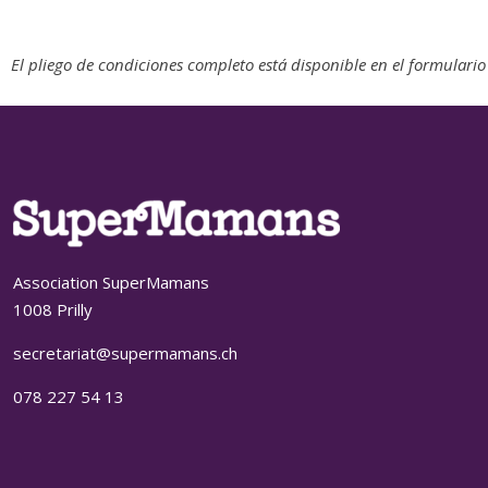
El pliego de condiciones completo está disponible en el formulari
Association SuperMamans
1008 Prilly
secretariat@supermamans.ch
078 227 54 13