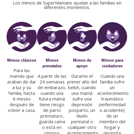
Los mimos de SuperMamans ayudan a las familias en
diferentes momentos:
Mimos clásicos
Mimos
Mimos de
Mimos para
prenatales
apoyo
cuidadores
Para las
mamás que
A partir de las
Durante el
Cuando una
acaban de dar
24 semanas
primer año del
familia sufre
a luz y su
de embarazo,
bebé, cuando
un
familia, hasta
cuando una
una mamá
acontecimiento
6 meses
futura mamá
sufre una
traumático
después de
tiene riesgo
depresión
(enfermedad
volver a casa.
de parto
posparto, un
o accidente)
prematuro,
duelo
de un
guarda cama
perinatal o
miembro del
o está en
cualquier otro
hogar y
reposo
acontecimiento
necesita