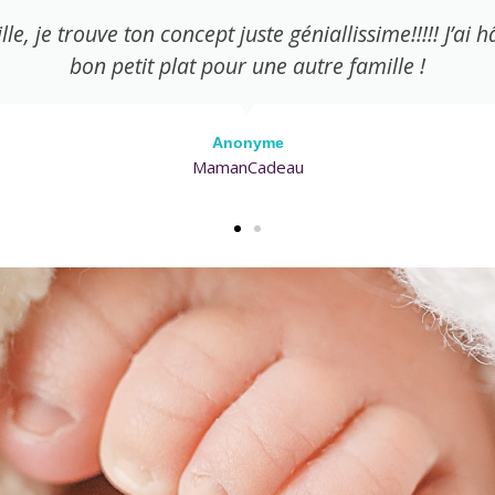
lle, je trouve ton concept juste géniallissime!!!!! J’ai
bon petit plat pour une autre famille !
Anonyme
MamanCadeau