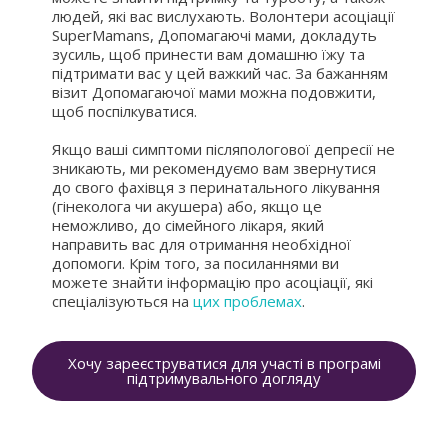
людей, які вас вислухають. Волонтери асоціації
SuperMamans, Допомагаючі мами, докладуть
зусиль, щоб принести вам домашню їжу та
підтримати вас у цей важкий час. За бажанням
візит Допомагаючої мами можна подовжити,
щоб поспілкуватися.
Якщо ваші симптоми післяпологової депресії не
зникають, ми рекомендуємо вам звернутися
до свого фахівця з перинатального лікування
(гінеколога чи акушера) або, якщо це
неможливо, до сімейного лікаря, який
направить вас для отримання необхідної
допомоги. Крім того, за посиланнями ви
можете знайти інформацію про асоціації, які
спеціалізуються на
цих проблемах
.
Хочу зареєструватися для участі в програмі
підтримувального догляду